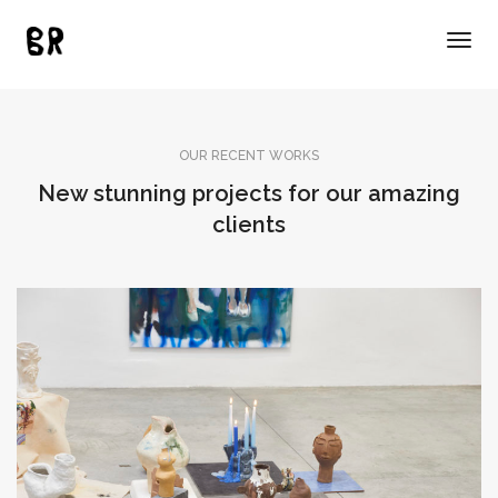
Pasta refractaria esmaltada
Togg
2023
Navig
OUR RECENT WORKS
New stunning projects for our amazing
clients