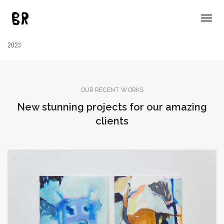
Óleo, spray y pasteles sobre lienzo
Togg
46 x 61 cm
Navig
2023
OUR RECENT WORKS
New stunning projects for our amazing
clients