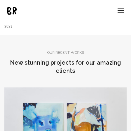
Óleo, spray y pasteles sobre lienzo
Togg
38 x 61 cm
Navig
2023
OUR RECENT WORKS
New stunning projects for our amazing
clients